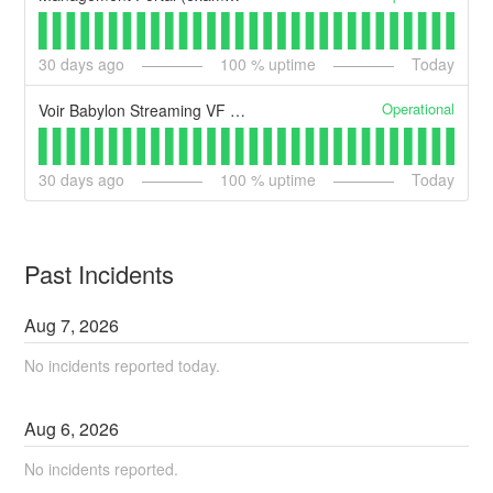
30
days ago
100
% uptime
Today
Operational
Voir Babylon Streaming VF | Film et VOSTFR en HD
30
days ago
100
% uptime
Today
Past Incidents
Aug
7
,
2026
No incidents reported today.
Aug
6
,
2026
No incidents reported.